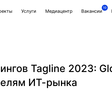
10
оекты
Услуги
Медиацентр
Вакансии
нгов Tagline 2023: Gl
телям ИТ-рынка