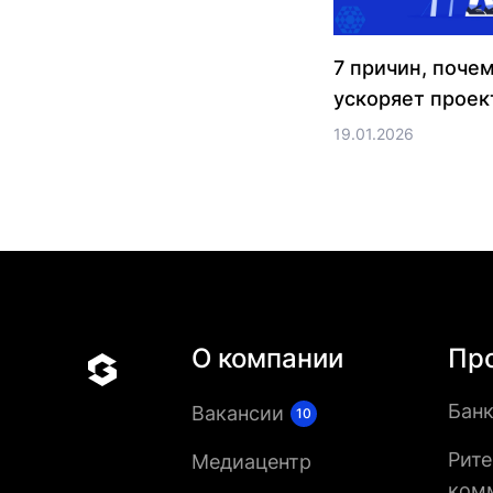
7 причин, поче
ускоряет прое
19.01.2026
О компании
Пр
Банк
Вакансии
10
Рите
Медиацентр
ком