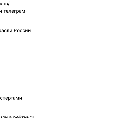
ков/
и телеграм-
расли России
кспертами
шли в рейтинги