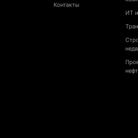
Контакты
ИТ 
Тран
Стр
нед
Про
нефт