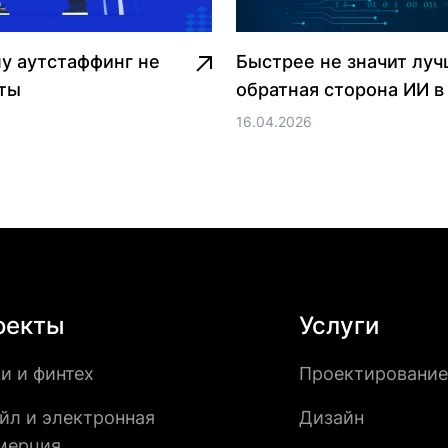
му аутстаффинг не
Быстрее не значит луч
кты
обратная сторона ИИ в
16.04.2026
оекты
Услуги
и и финтех
Проектирование
йл и электронная
Дизайн
мерция