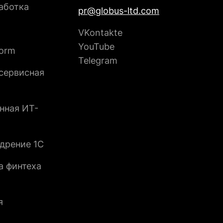
аботка
pr@globus-ltd.com
VKontakte
YouTube
form
Telegram
сервисная
нная ИТ-
дрение 1С
а финтеха
я