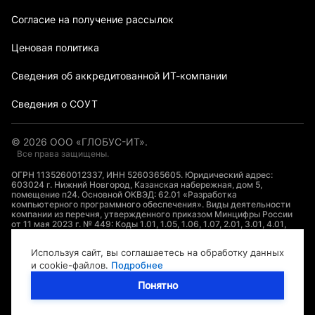
Согласие на получение рассылок
Ценовая политика
Сведения об аккредитованной ИТ-компании
Сведения о СОУТ
©
2026
ООО «ГЛОБУС-ИТ».
Все права защищены.
ОГРН 1135260012337, ИНН 5260365605. Юридический адрес:
603024 г. Нижний Новгород, Казанская набережная, дом 5,
помещение п24. Основной ОКВЭД: 62.01 «Разработка
компьютерного программного обеспечения». Виды деятельности
компании из перечня, утвержденного приказом Минцифры России
от 11 мая 2023 г. № 449: Коды 1.01, 1.05, 1.06, 1.07, 2.01, 3.01, 4.01,
7.01, 8.01, 9.01, 10.01, 11.01, 16.01.
Используя сайт, вы соглашаетесь на обработку данных
Логотип ООО «ГЛОБУС-ИТ» является охраняемым коммерческим
и cookie-файлов.
Подробнее
обозначением по смыслу ст.1538 ГК РФ. Вся информация,
представленная на сайте, носит информационный характер и ни при
Понятно
каких условиях не является публичной офертой, определяемой
положениями Статьи 437(2) Гражданского кодекса РФ. Оставаясь
на сайте, вы соглашаетесь с
«Политикой конфиденциальности»
.