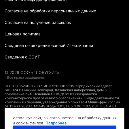
Согласие на обработку персональных данных
Согласие на получение рассылок
Ценовая политика
Сведения об аккредитованной ИТ-компании
Сведения о СОУТ
©
2026
ООО «ГЛОБУС-ИТ».
Все права защищены.
ОГРН 1135260012337, ИНН 5260365605. Юридический адрес:
603024 г. Нижний Новгород, Казанская набережная, дом 5,
помещение п24. Основной ОКВЭД: 62.01 «Разработка
компьютерного программного обеспечения». Виды деятельности
компании из перечня, утвержденного приказом Минцифры России
от 11 мая 2023 г. № 449: Коды 1.01, 1.05, 1.06, 1.07, 2.01, 3.01, 4.01,
7.01, 8.01, 9.01, 10.01, 11.01, 16.01.
Используя сайт, вы соглашаетесь на обработку данных
Логотип ООО «ГЛОБУС-ИТ» является охраняемым коммерческим
и cookie-файлов.
Подробнее
обозначением по смыслу ст.1538 ГК РФ. Вся информация,
представленная на сайте, носит информационный характер и ни при