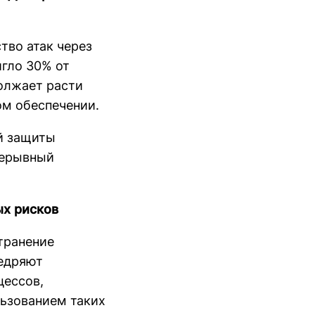
ство атак через
игло 30% от
олжает расти
ом обеспечении.
й защиты
рерывный
ых рисков
транение
недряют
цессов,
льзованием таких