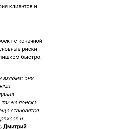
рия клиентов и
оект с конечной
основные риски —
слишком быстро,
 взлома: они
ыми.
дания
 также поиска
аще становятся
ервисов и
us
Дмитрий