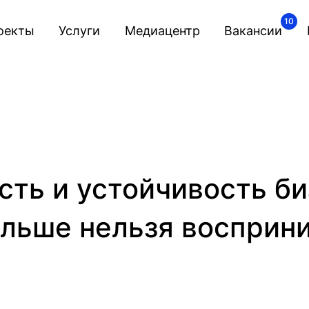
10
оекты
Услуги
Медиацентр
Вакансии
ть и устойчивость би
ольше нельзя восприн