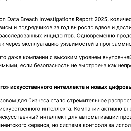
on Data Breach Investigations Report 2025, количе
висы и подрядчиков за год выросло вдвое и дост
расследованных инцидентов. Одновременно прод
ак через эксплуатацию уязвимостей в программн
 что даже компании с высоким уровнем внутренне
имыми, если безопасность не выстроена как неп
го» искусственного интеллекта и новых цифров
овом для бизнеса стало стремительное распрос
искусственного интеллекта. Компании активно в
искусственный интеллект для автоматизации про
лиентского сервиса, но система контроля за испо