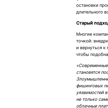
остановки про
длительного в
Старый подхо
Многие компан
точкой: внедр
и вернуться к
чтобы подобна
«Современные 
становятся по
Злоумышленник
фишинговых пи
уязвимостей в
не только сам
облачные пла