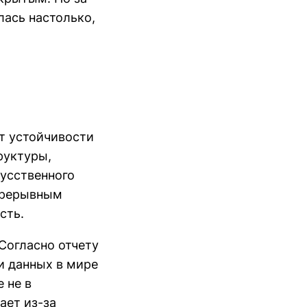
лась настолько,
нт устойчивости
руктуры,
кусственного
епрерывным
сть.
Согласно отчету
ки данных в мире
 не в
ает из-за