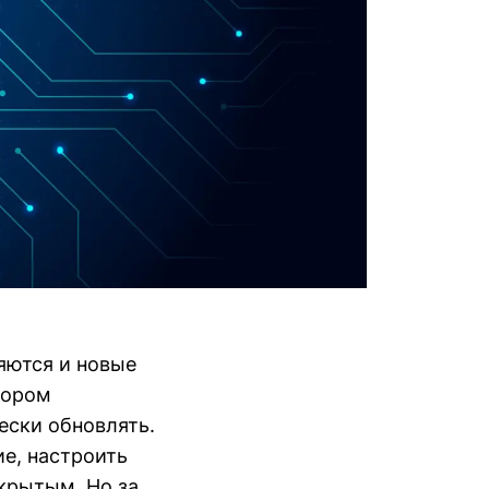
яются и новые
бором
ески обновлять.
е, настроить
акрытым. Но за