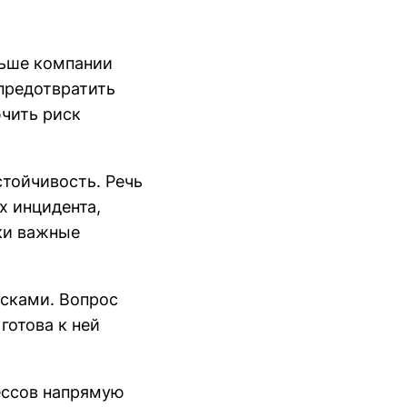
ньше компании
предотвратить
ючить риск
тойчивость. Речь
х инцидента,
ки важные
исками. Вопрос
 готова к ней
ессов напрямую