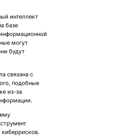
ный интеллект
а базе
и информационной
нные могут
они будут
ла связана с
ого, подобные
же из-за
информации.
нему
нструмент
 киберрисков.