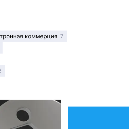
ктронная коммерция
7
2